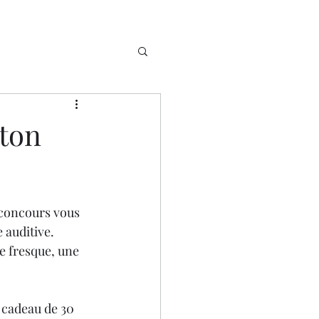
 ton
 concours vous 
 auditive.
e fresque, une 
 cadeau de 30 