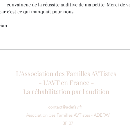
us 
car c'est ce qui manquait pour nous.
ian 
L'Association des Familles AVTistes
- L'AVT en France -
La réhabilitation par l'audition
contact@adefav.fr
Association des Familles AVTistes - ADEFAV
BP 07