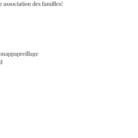
e association des familles!
nappapreillage
d