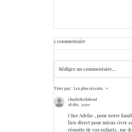
1 commentaire
Rédigez un commentaire...
Webinaire "L'apprentissage de
Trier par :
Les plus récents
la culture cachée" par Wendy
charlottedalessi
Visser. Le 14 décembre à 13h.
18 déc. 2020
Cher Adefav , pour notre famil
lien direct pour mieux vivre c
réussite de vos enfants , me do