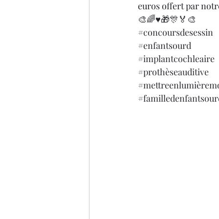
euros offert par notr
🎨🌈♥️🎁🎊🏅🎨
#concoursdesessin
#enfantsourd
#implantcochleaire
#prothèseauditive
#mettreenlumièremo
#familledenfantsour