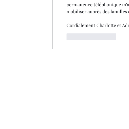
permanence téléphonique m'a 	convaincue de la réussite auditive de ma petite. Merci de vo
mobiliser auprès des familles 
Cordialement Charlotte et Adr
J'aime
Répondre