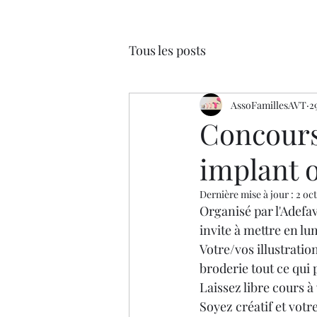
Tous les posts
AssoFamillesAVT
2
Concours
implant o
Dernière mise à jour :
2 oc
Organisé par l'Adefav
invite à mettre en lu
Votre/vos illustratio
broderie tout ce qui 
Laissez libre cours à
Soyez créatif et votr