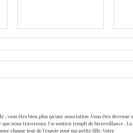
Journées évasion avec
Grou
l'association " Premiers de
Févr
Cordée".
le , vous êtes bien plus qu'une association .Vous êtes devenue 
e que nous traversons. Un soutien rempli de bienveillance . La 
nne chaque jour de l'espoir pour ma petite fille. Votre 