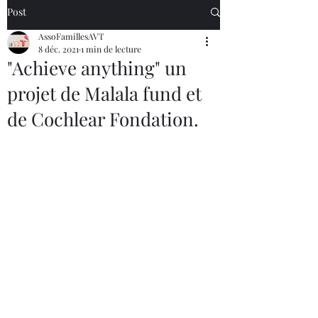
Post
AssoFamillesAVT
8 déc. 2021
1 min de lecture
"Achieve anything" un
projet de Malala fund et
de Cochlear Fondation.