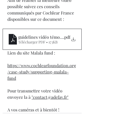
Afin de réaliser la meilleure vidéo 
possible suivez ces conseils 
communiqués par Cochlear France 
disponibles sur ce document :
guidelines vidéo témoignage
.pdf
Télécharger PDF • 173KB
Lien du site Malala fund :
https://www.cochlearfoundation.org
/case-study/supporting-malala-
fund
Pour transmettre votre vidéo 
envoyez la à 
"contact@adefav.fr"
A vos caméras et à bientôt !