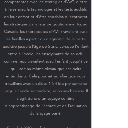
compétentes avec les stratégies d’AVT, d'être
à l'aise avec la technologie et les tests auditifs
de leur enfant et d'être capables d'incorporer
les stratégies dans leur vie quotidienne. Ici, au
Canada, les thérapeutes d’AVT travaillent avec
les familles à partir du diagnostic de la perte
auditive jusqu'à l'âge de 5 ans. Lorsque l'enfant
entre à l'école, les enseignants de sourds,
comme moi, travaillent avec l'enfant jusqu'à ce
qu'il soit au même niveau que ses pairs
entendants. Cela pourrait signifier que nous
travaillons avec un élève 1 à 4 fois par semaine
jusqu'à l'école secondaire, selon ses besoins. Il
s'agit donc d'un voyage continu
d'apprentissage de l'écoute et de l'utilisation
du langage parlé.