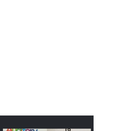
L'Association des
Familles AVTistes
- L'AVT en France
-
La réhabilitation
par l'audition