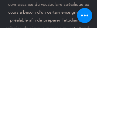
connaissance du vocabulaire spécifique au
cours a besoin d'un certain enseignement
préalable afin de préparer l'étudiant à la
réflexion de niveau supérieur qui est attendu
de lui.
Grâce à cette recherche, j'ai également suivi le
cours AST (Auditory Skills Training) de niveau 1,
un cours de rééducation auditive pour adultes.
Il s'adresse aux adolescents et aux adultes qui
ont déjà une langue et qui apprennent à
écouter. Il s'agit d'une nouvelle formation
offerte par SoundIntuition, pour les
professionnels.
Je fais partie de la première cohorte de
thérapeutes qui suivent cette certification. Pour
la téléthérapie, je suggère que nous restions