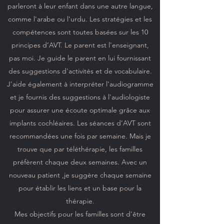
parleront à leur enfant dans une autre langue,
comme l'arabe ou l'urdu. Les stratégies et les
compétences sont toutes basées sur les 10
principes d’AVT. Le parent est l'enseignant,
pas moi. Je guide le parent en lui fournissant
des suggestions d'activités et de vocabulaire.
J'aide également à interpréter l'audiogramme
et je fournis des suggestions à l'audiologiste
pour assurer une écoute optimale grâce aux
implants cochléaires. Les séances d’AVT sont
recommandées une fois par semaine. Mais je
trouve que par téléthérapie, les familles
préfèrent chaque deux semaines. Avec un
nouveau patient ,je suggère chaque semaine
pour établir les liens et un base pour la
thérapie.
Mes objectifs pour les familles sont d'être