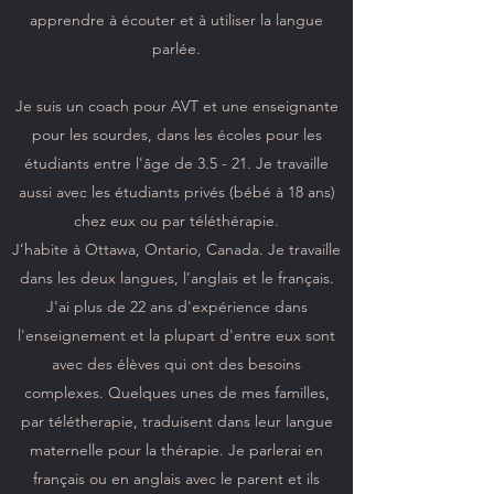
apprendre à écouter et à utiliser la langue
parlée.
Je suis un coach pour AVT et une enseignante
pour les sourdes, dans les écoles pour les
étudiants entre l'âge de 3.5 - 21. Je travaille
aussi avec les étudiants privés (bébé à 18 ans)
chez eux ou par téléthérapie.
J’habite à Ottawa, Ontario, Canada. Je travaille
dans les deux langues, l’anglais et le français.
J'ai plus de 22 ans d'expérience dans
l'enseignement et la plupart d'entre eux sont
avec des élèves qui ont des besoins
complexes. Quelques unes de mes familles,
par télétherapie, traduisent dans leur langue
maternelle pour la thérapie. Je parlerai en
français ou en anglais avec le parent et ils