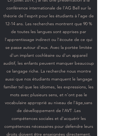
En juillet 2019, j'ai fait une présentation à la
conférence internationale de l’AG Bell sur la
théorie de l’esprit pour les étudiants à l’age de
12-14 ans. Les recherches montrent que 90 %
de toutes les langues sont apprises par
l'apprentissage indirect ou l'écoute de ce qui
se passe autour d'eux. Avec la portée limitée
d'un implant cochléaire ou d'un appareil
auditif, les enfants peuvent manquer beaucoup
ce langage riche. La recherche nous montre
aussi que nos étudiants manquent le langage
familier tel que les idiomes, les expressions, les
mots avec plusieurs sens, et n'ont pas le
vocabulaire approprié au niveau de l'âge,sans
de dévelloppement de l'AVT .Les
compétences sociales et d'acquérir les
compétences nécessaires pour défendre leurs
droits doivent être enseignées directement.