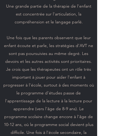
Une grande partie de la thérapie de l'enfant
est concentrée sur l'articulation, la
compréhension et le langage parlé.
Une fois que les parents observent que leur
enfant écoute et parle, les stratégies d’AVT ne
sont pas poursuivies au même degré. Les
devoirs et les autres activités sont prioritaires.
Je crois que les thérapeutes ont un rôle très
important à jouer pour aider l'enfant à
progresser à l'école, surtout à des moments où
le programme d'études passe de
l'apprentissage de la lecture à la lecture pour
apprendre (vers l'âge de 8-9 ans). Le
programme scolaire change encore à l'âge de
10-12 ans, où le programme social devient plus
difficile. Une fois à l'école secondaire, la