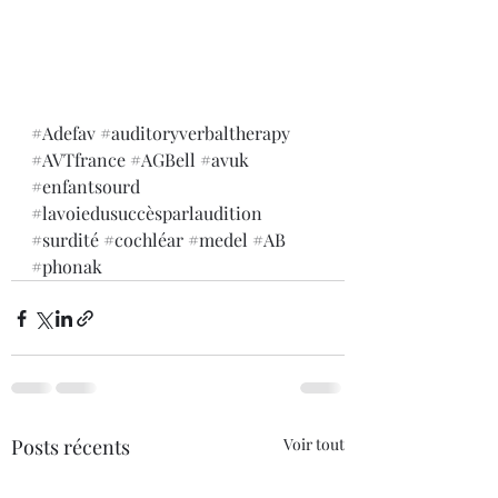
#Adefav
#auditoryverbaltherapy
#AVTfrance
#AGBell
#avuk
#enfantsourd
#lavoiedusuccèsparlaudition
#surdité
#cochléar
#medel
#AB
#phonak
Posts récents
Voir tout