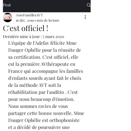
Post
AssoFamillesAVT
16 déc. 2019
1 min de lecture
C'est officiel !
Dernière mise à jour :
7 mars 2020
L'équipe de l'Adefav félicite Mme 
Dauger Ophélie pour la réussite de 
sa certification. C'est officiel, elle 
est la première AVthérapeute en 
France qui accompagne les familles 
d'enfants sourds ayant fait le choix 
de la méthode AVT soit la 
réhabilitation par l'auditio . C'est 
pour nous beaucoup d'émotion. 
Nous sommes ravies de vous 
partager cette bonne nouvelle. Mme 
Dauger Ophélie est orthophoniste 
et a décidé de poursuivre une 