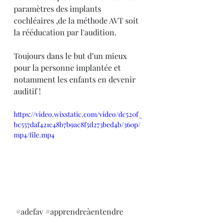
paramètres des implants 
cochléaires ,de la méthode AVT soit 
la rééducation par l'audition.
Toujours dans le but d’un mieux 
pour la personne implantée et 
notamment les enfants en devenir 
auditif ! 
https://video.wixstatic.com/video/dc520f_
bc557daf421c48b7b9ac8f5d273bed4b/360p/
mp4/file.mp4
#adefav
#apprendreàentendre