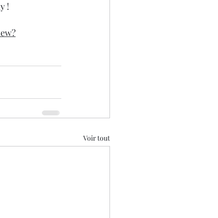
y !
iew?
Voir tout