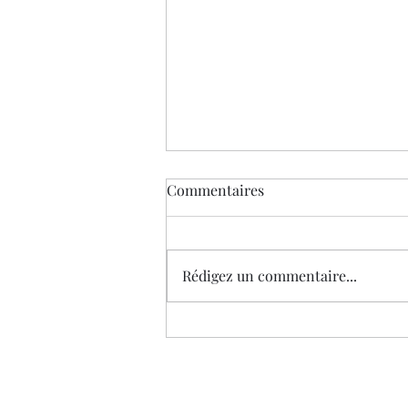
Commentaires
Rédigez un commentaire...
Webinaire "L'apprentissage de
la culture cachée" par Wendy
Visser. Le 14 décembre à 13h.