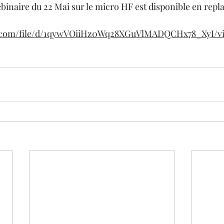
binaire du 22 Mai sur le micro HF est disponible en repla
le.com/file/d/1qywVOiiHz0Wq28XGuVlMADQCHx78_XyI/v