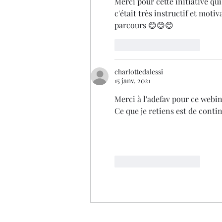
Merci pour cette initiative q
c'était très instructif et mot
parcours 😊😊😊
J'aime
Répondre
charlottedalessi
15 janv. 2021
Merci à l'adefav pour ce webina
Ce que je retiens est de contin
J'aime
Répondre