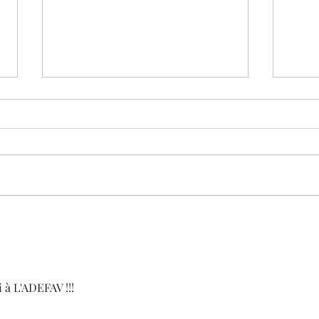
Journées évasion avec
Grou
l'association " Premiers de
Févr
Cordée".
 à L'ADEFAV !!!