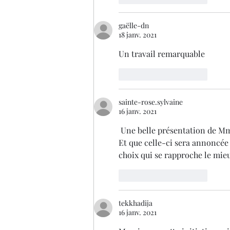
gaëlle-dn
18 janv. 2021
Un travail remarquable 
J'aime
Répondre
sainte-rose.sylvaine
16 janv. 2021
 Une belle présentation de Mme VANIN qui je l'espère sera vu par un bon nombre de personnes. 
Et que celle-ci sera annoncée
choix qui se rapproche le mieu
J'aime
Répondre
tekkhadija
16 janv. 2021