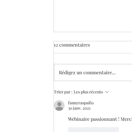
12 commentaires
Rédigez un commentaire...
Webinaire "L'apprentissage de
Trier par :
Les plus récents
la culture cachée" par Wendy
fannyraspail11
Visser. Le 14 décembre à 13h.
30 janv. 2021
Webinaire passionnant ! Merci
J'aime
Répondre