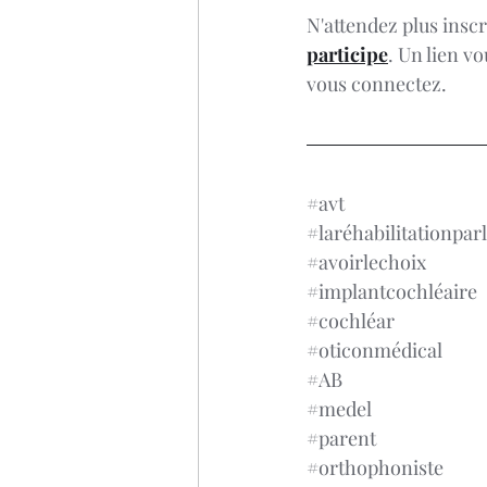
N'attendez plus inscri
participe
. Un lien v
vous connectez.
#avt
#laréhabilitationparl
#avoirlechoix
#implantcochléaire
#cochléar
#oticonmédical
#AB
#medel
#parent
#orthophoniste